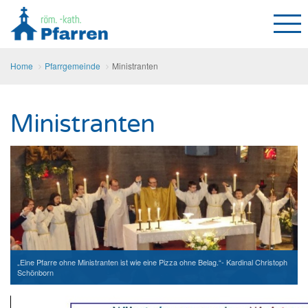
Home
Pfarrgemeinde
Ministranten
Ministranten
„Eine Pfarre ohne Ministranten ist wie eine Pizza ohne Belag.“- Kardinal Christoph
Schönborn