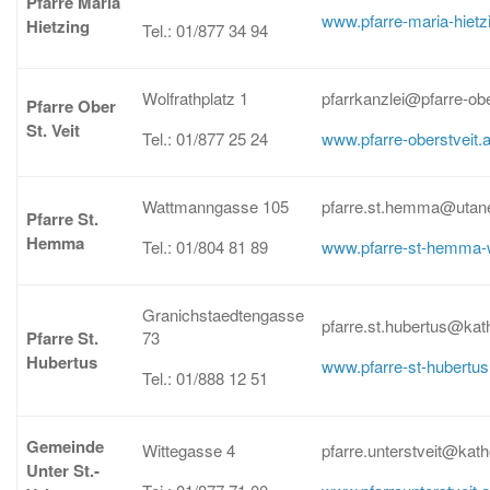
Pfarre Maria
www.pfarre-maria-hietzi
Hietzing
Tel.: 01/877 34 94
Wolfrathplatz 1
pfarrkanzlei@pfarre-obe
Pfarre Ober
St. Veit
Tel.: 01/877 25 24
www.pfarre-oberstveit.a
Wattmanngasse 105
pfarre.st.hemma@utane
Pfarre St.
Hemma
Tel.: 01/804 81 89
www.pfarre-st-hemma-w
Granichstaedtengasse
pfarre.st.hubertus@kath
Pfarre St.
73
Hubertus
www.pfarre-st-hubertus
Tel.: 01/888 12 51
Gemeinde
Wittegasse 4
pfarre.unterstveit@kath
Unter St.-